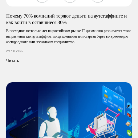
Почему 70% компаний теряют деньги на аутстаффинге и
как войти в оставшиеся 30%
В последние несколько лет на российском рынке IT динамично развивается такое
направление как аутстаффинг, когда компания или стартап берет во временную
аренду одного или нескольких специалистов.
29.10.2025
Читать
+7 (495) 481-46-99
О нас
Кейсы
Info@linkbox.ru
Блог
ООО «ЛИНК БОКС»
ИНН 9704245211
Контакты